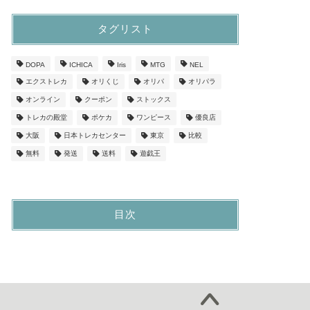
タグリスト
DOPA
ICHICA
Iris
MTG
NEL
エクストレカ
オリくじ
オリパ
オリパラ
オンライン
クーポン
ストックス
トレカの殿堂
ポケカ
ワンピース
優良店
大阪
日本トレカセンター
東京
比較
無料
発送
送料
遊戯王
目次