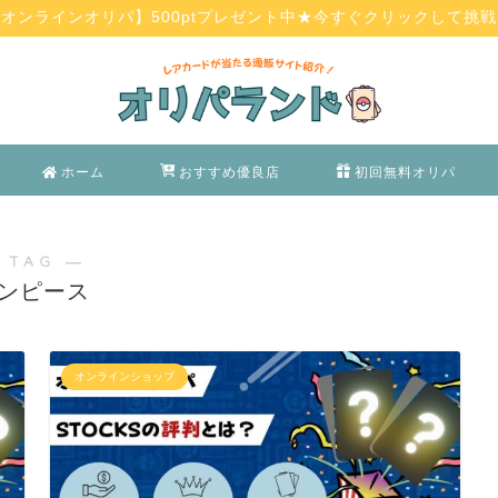
オンラインオリパ】500ptプレゼント中★今すぐクリックして挑戦
ホーム
おすすめ優良店
初回無料オリパ
 TAG ―
ンピース
オンラインショップ